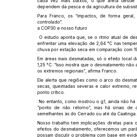
cada vez mais baixos, o que afeta desde 
dependem da pesca e da agricultura de subsist
Para Franco, os “impactos, de forma geral,
controlado”.
a COP30 e nosso futuro
O estudo aponta que, se o ritmo atual de de
enfrentar uma elevação de 2,64 °C nas tempe
chuva por estação seca em comparação com 1
Em áreas mais desmatadas, só o efeito local d
1,25 °C. “Isso mostra que o desmatamento não 
os extremos regionais”, afirma Franco.
Ele alerta que regiões como o arco do desmat
secas, queimadas severas e calor extremo, r
ponto crítico.
No entanto, como mostrou o g1, ainda não há
“ponto de não retorno”, mas há sinais de 
semelhantes às do Cerrado ou até da Caatinga.
Nosso trabalho tem implicações diretas para 
efeitos do desmatamento, oferecemos um parâ
possam discutir o problema com base em evid