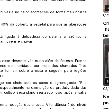
B
huvas e no calor acontecem de forma mais brusca
01/
Cr
40% da cobertura vegetal para que as alterações
'h
be
tá ligado à delicadeza do sistema amazônico: a
ar nuvens e chuvas.
 esse desmate vão muito além da floresta. Franco
ente com umidade por meio dos chamados “rios
 se formam sobre a mata e seguem para regiões
il.
B
inge em cheio setores como o agronegócio. “E o
 especialmente na diminuição da produtividade das
03/
um cultivo secundário realizado logo após a safra
No
po
com a redução das chuvas. A tendência é de níveis
en