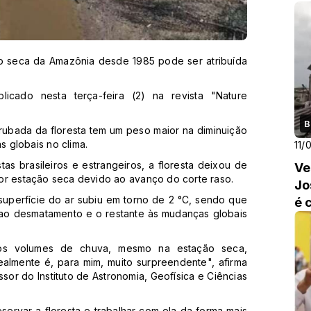
VE
 seca da Amazônia desde 1985 pode ser atribuída
cado nesta terça-feira (2) na revista "Nature
B
rubada da floresta tem um peso maior na diminuição
 globais no clima.
11/
tas brasileiros e estrangeiros, a floresta deixou de
Ve
or estação seca devido ao avanço do corte raso.
Jo
uperfície do ar subiu em torno de 2 °C, sendo que
é 
 ao desmatamento e o restante às mudanças globais
tos volumes de chuva, mesmo na estação seca,
ealmente é, para mim, muito surpreendente", afirma
or do Instituto de Astronomia, Geofísica e Ciências
servar a floresta e trabalhar com ela da forma mais