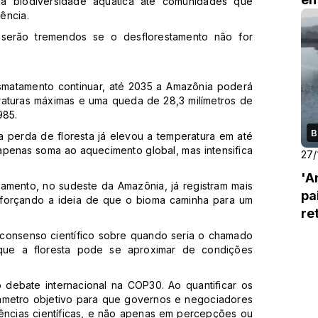
a biodiversidade aquática até comunidades que
ência.
 serão tremendos se o desflorestamento não for
smatamento continuar, até 2035 a Amazônia poderá
raturas máximas e uma queda de 28,3 milímetros de
985.
B
a perda de floresta já elevou a temperatura em até
apenas soma ao aquecimento global, mas intensifica
27/
'A
amento, no sudeste da Amazônia, já registram mais
pa
eforçando a ideia de que o bioma caminha para um
re
 consenso científico sobre quando seria o chamado
que a floresta pode se aproximar de condições
o debate internacional na COP30. Ao quantificar os
metro objetivo para que governos e negociadores
ências científicas, e não apenas em percepções ou