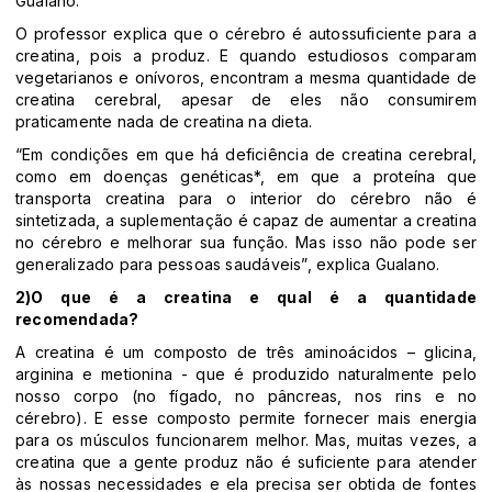
Gualano.
O professor explica que o cérebro é autossuficiente para a
creatina, pois a produz. E quando estudiosos comparam
vegetarianos e onívoros, encontram a mesma quantidade de
creatina cerebral, apesar de eles não consumirem
praticamente nada de creatina na dieta.
“Em condições em que há deficiência de creatina cerebral,
como em doenças genéticas*, em que a proteína que
transporta creatina para o interior do cérebro não é
sintetizada, a suplementação é capaz de aumentar a creatina
no cérebro e melhorar sua função. Mas isso não pode ser
generalizado para pessoas saudáveis”, explica Gualano.
2)O que é a creatina e qual é a quantidade
recomendada?
A creatina é um composto de três aminoácidos – glicina,
arginina e metionina - que é produzido naturalmente pelo
nosso corpo (no fígado, no pâncreas, nos rins e no
cérebro). E esse composto permite fornecer mais energia
para os músculos funcionarem melhor. Mas, muitas vezes, a
creatina que a gente produz não é suficiente para atender
às nossas necessidades e ela precisa ser obtida de fontes