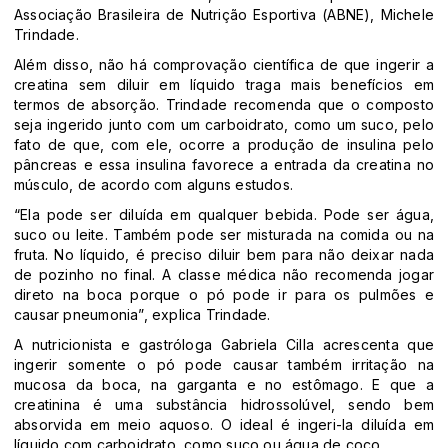
Associação Brasileira de Nutrição Esportiva (ABNE), Michele
Trindade.
Além disso, não há comprovação científica de que ingerir a
creatina sem diluir em líquido traga mais benefícios em
termos de absorção. Trindade recomenda que o composto
seja ingerido junto com um carboidrato, como um suco, pelo
fato de que, com ele, ocorre a produção de insulina pelo
pâncreas e essa insulina favorece a entrada da creatina no
músculo, de acordo com alguns estudos.
“Ela pode ser diluída em qualquer bebida. Pode ser água,
suco ou leite. Também pode ser misturada na comida ou na
fruta. No líquido, é preciso diluir bem para não deixar nada
de pozinho no final. A classe médica não recomenda jogar
direto na boca porque o pó pode ir para os pulmões e
causar pneumonia”, explica Trindade.
A nutricionista e gastróloga Gabriela Cilla acrescenta que
ingerir somente o pó pode causar também irritação na
mucosa da boca, na garganta e no estômago. E que a
creatinina é uma substância hidrossolúvel, sendo bem
absorvida em meio aquoso. O ideal é ingeri-la diluída em
líquido com carboidrato, como suco ou água de coco.