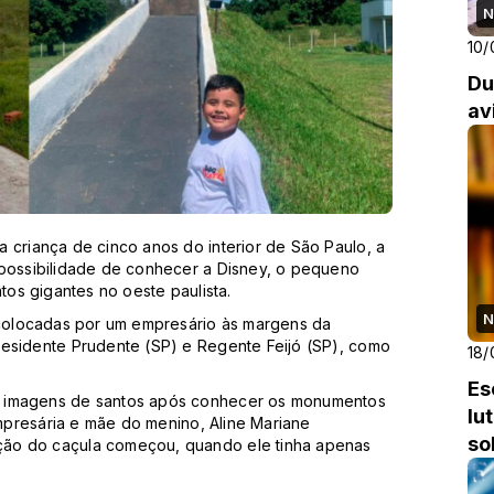
N
10/
Du
av
 criança de cinco anos do interior de São Paulo, a
 possibilidade de conhecer a Disney, o pequeno
tos gigantes no oeste paulista.
N
m colocadas por um empresário às margens da
residente Prudente (SP) e Regente Feijó (SP), como
18/
Es
r imagens de santos após conhecer os monumentos
lu
mpresária e mãe do menino, Aline Mariane
so
ção do caçula começou, quando ele tinha apenas