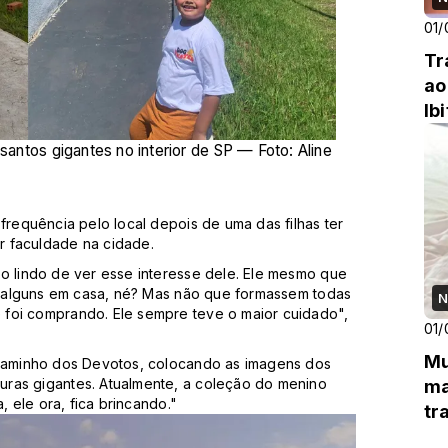
01/
Tr
ao
Ib
 santos gigantes no interior de SP — Foto: Aline
frequência pelo local depois de uma das filhas ter
r faculdade na cidade.
o lindo de ver esse interesse dele. Ele mesmo que
ha alguns em casa, né? Mas não que formassem todas
N
 foi comprando. Ele sempre teve o maior cuidado",
01/
Mu
 Caminho dos Devotos, colocando as imagens dos
uras gigantes.
Atualmente, a coleção do menino
ma
za, ele ora, fica brincando."
tr