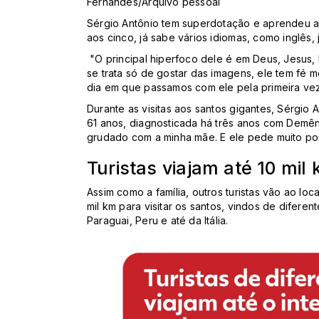
Fernandes/Arquivo pessoal
Sérgio Antônio tem superdotação e aprendeu a 
aos cinco, já sabe vários idiomas, como inglês,
"O principal hiperfoco dele é em Deus, Jesus,
se trata só de gostar das imagens, ele tem fé
dia em que passamos com ele pela primeira ve
Durante as visitas aos santos gigantes, Sérgio 
61 anos, diagnosticada há três anos com Demên
grudado com a minha mãe. E ele pede muito por 
Turistas viajam até 10 mil
Assim como a família, outros turistas vão ao loc
mil km para visitar os santos, vindos de diferen
Paraguai, Peru e até da Itália.