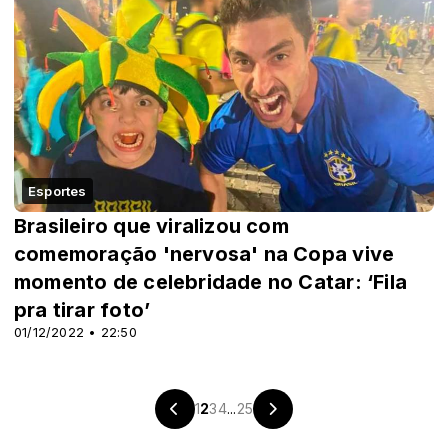
Esportes
Brasileiro que viralizou com
comemoração 'nervosa' na Copa vive
momento de celebridade no Catar: ‘Fila
pra tirar foto’
01/12/2022 • 22:50
1
2
3
4
...
25